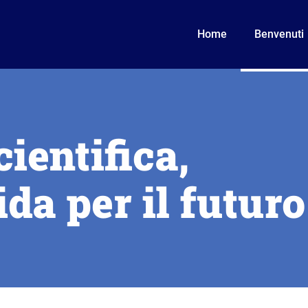
Navigazio
principale
Home
Benvenuti
cientifica,
da per il futuro