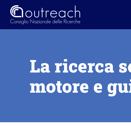
Cnr
Salta
Outreach
al
contenuto
principale
La ricerca s
motore e gui