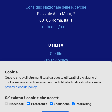
Consiglio Nazionale delle Ricerche
Piazzale Aldo Moro, 7
00185 Roma, Italia
outreach@cnr.it
UTILITÀ
Credits
Privacy policy
WebTV CNR
Cookie
Almanacco della Scienza
Questo sito o gli strumenti terzi da questo utilizzati si avvalgono di
cookie necessari al funzionamento ed utili alle finalità illustrate nella
privacy e cookie policy
.
SEGUICI SUI SOCIAL
Seleziona i cookie che accetti
Necessari
Preferenze
Statistiche
Marketing
Facebook
Twitter
Instagram
Linkedin